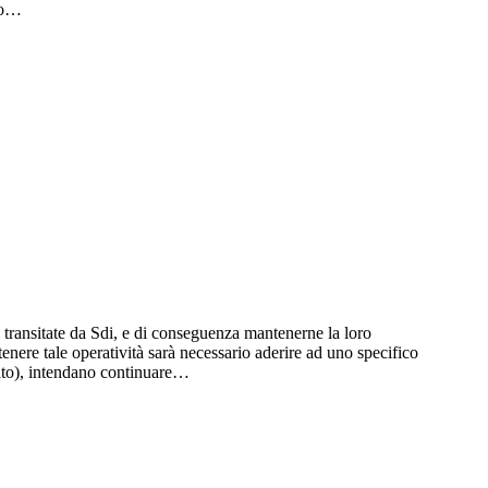
zio…
e, transitate da Sdi, e di conseguenza mantenerne la loro
nere tale operatività sarà necessario aderire ad uno specifico
egato), intendano continuare…