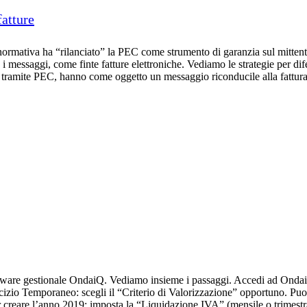
fatture
ormativa ha “rilanciato” la PEC come strumento di garanzia sul mittente e 
messaggi, come finte fatture elettroniche. Vediamo le strategie per difen
ici tramite PEC, hanno come oggetto un messaggio riconducile alla fattu
software gestionale OndaiQ. Vediamo insieme i passaggi. Accedi ad Onda
zio Temporaneo: scegli il “Criterio di Valorizzazione” opportuno. Puoi 
creare l’anno 2019; imposta la “Liquidazione IVA” (mensile o trimestra