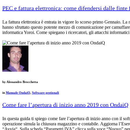
PEC e fattura elettronica: come difendersi dalle finte 
La fattura elettronica è entrata in vigore lo scorso primo Gennaio. La n
hanno sfruttato questo potente mezzo di comunicazione per camuffare i 
informatica Yoroi. Come spiegano i ricercatori, gli attacchi informat
by
Alessandro Brocchetta
in
Manuale OndaiQ
,
Software gestionali
Come fare l’apertura di inizio anno 2019 con OndaiQ
In questa guida ti spiego come fare l’apertura di inizio anno con il 
operazione simula la chiusura magazzino e contabile. Aggiorna l’Eserci
“Avvia“. Sulla scheda “Parametri IVA” clicca sulla voce “Nuovo” per 