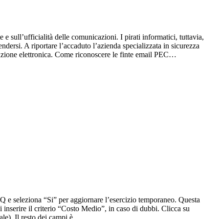
sull’ufficialità delle comunicazioni. I pirati informatici, tuttavia,
dersi. A riportare l’accaduto l’azienda specializzata in sicurezza
razione elettronica. Come riconoscere le finte email PEC…
iQ e seleziona “Si” per aggiornare l’esercizio temporaneo. Questa
inserire il criterio “Costo Medio”, in caso di dubbi. Clicca su
le). Il resto dei campi è…