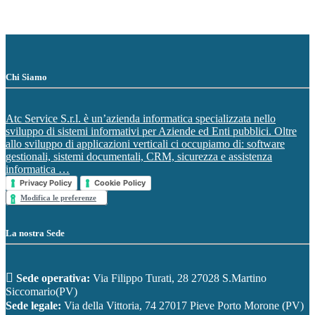
Chi Siamo
Atc Service S.r.l. è un’azienda informatica specializzata nello
sviluppo di sistemi informativi per Aziende ed Enti pubblici. Oltre
allo sviluppo di applicazioni verticali ci occupiamo di: software
gestionali, sistemi documentali, CRM, sicurezza e assistenza
informatica …
Privacy Policy
Cookie Policy
Modifica le preferenze
La nostra Sede
Sede operativa:
Via Filippo Turati, 28 27028 S.Martino
Siccomario(PV)
Sede legale:
Via della Vittoria, 74 27017 Pieve Porto Morone (PV)