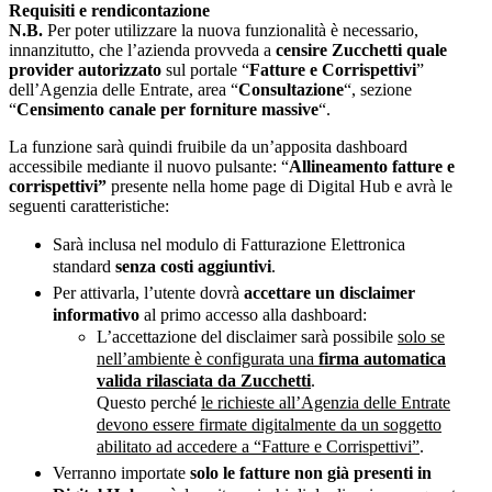
Requisiti e rendicontazione
N.B.
Per poter utilizzare la nuova funzionalità è necessario,
innanzitutto, che l’azienda provveda a
censire Zucchetti quale
provider autorizzato
sul portale “
Fatture e Corrispettivi
”
dell’Agenzia delle Entrate, area “
Consultazione
“, sezione
“
Censimento canale per forniture massive
“.
La funzione sarà quindi fruibile da un’apposita dashboard
accessibile mediante il nuovo pulsante: “
Allineamento fatture e
corrispettivi”
presente nella home page di Digital Hub e avrà le
seguenti caratteristiche:
Sarà inclusa nel modulo di Fatturazione Elettronica
standard
senza costi aggiuntivi
.
Per attivarla, l’utente dovrà
accettare un disclaimer
informativo
al primo accesso alla dashboard:
L’accettazione del disclaimer sarà possibile
solo se
nell’ambiente è configurata una
firma automatica
valida rilasciata da Zucchetti
.
Questo perché
le richieste all’Agenzia delle Entrate
devono essere firmate digitalmente da un soggetto
abilitato ad accedere a “Fatture e Corrispettivi”
.
Verranno importate
solo le fatture non già presenti in