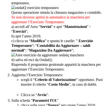
temporaneo.
Questa operazione simula la chiusura magazzino e contabile.
Se non dovesse aprirsi in automatico la maschera per
aggiornare l’Esercizio Temporaneo:
a) accedi all’Area “
Servizi
” e apri “
Manutenzioni
” /
“
Esercizi
“;
b) apri l’anno 2019;
c) clicca su “
Modifica
” e spunta le caselle: ”
Esercizio
Temporaneo
“; “
Contabilità da Aggiornare – saldi
normali
“; “
Magazzino Da Aggiornare
“;
d) salva ed esci da OndaiQ;
Riaprendo il programma gestionale apparirà la maschera per
aggiornare l’Esercizio Temporaneo.
Aggiorna l’Esercizio Temporaneo:
scegli il “
Criterio di Valorizzazione
” opportuno. Puoi
inserire il criterio “
Costo Medio
”, in caso di dubbi.
Clicca su “
Avvia
“.
Sulla scheda “
Parametri IVA
”
clicca sulla voce “
Nuovo
” per creare l’anno 2019;