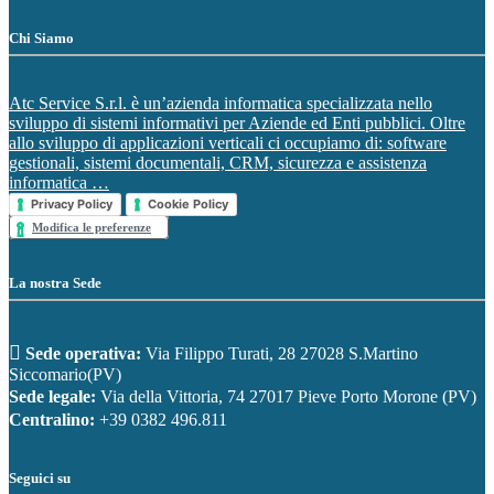
Chi Siamo
Atc Service S.r.l. è un’azienda informatica specializzata nello
sviluppo di sistemi informativi per Aziende ed Enti pubblici. Oltre
allo sviluppo di applicazioni verticali ci occupiamo di: software
gestionali, sistemi documentali, CRM, sicurezza e assistenza
informatica …
Privacy Policy
Cookie Policy
Modifica le preferenze
La nostra Sede
Sede operativa:
Via Filippo Turati, 28 27028 S.Martino
Siccomario(PV)
Sede legale:
Via della Vittoria, 74 27017 Pieve Porto Morone (PV)
Centralino:
+39 0382 496.811
Seguici su