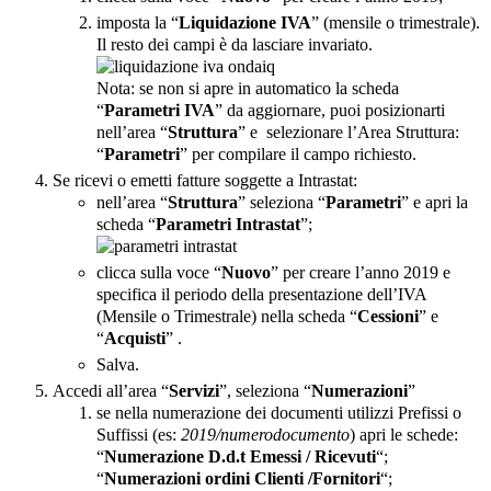
imposta la “
Liquidazione IVA
” (mensile o trimestrale).
Il resto dei campi è da lasciare invariato.
Nota: se non si apre in automatico la scheda
“
Parametri IVA
” da aggiornare, puoi posizionarti
nell’area “
Struttura
” e selezionare l’Area Struttura:
“
Parametri
” per compilare il campo richiesto.
Se ricevi o emetti fatture soggette a Intrastat:
nell’area “
Struttura
” seleziona “
Parametri
” e apri la
scheda “
Parametri Intrastat
”;
clicca sulla voce “
Nuovo
” per creare l’anno 2019 e
specifica il periodo della presentazione dell’IVA
(Mensile o Trimestrale) nella scheda “
Cessioni
” e
“
Acquisti
” .
Salva.
Accedi all’area “
Servizi
”, seleziona “
Numerazioni
”
se nella numerazione dei documenti utilizzi Prefissi o
Suffissi (es:
2019/numerodocumento
) apri le schede:
“
Numerazione D.d.t Emessi / Ricevuti
“;
“
Numerazioni ordini Clienti /Fornitori
“;