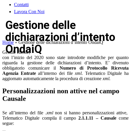
Contatti
Lavora Con Noi
Gestione delle
dichiarazioni d’intento
Home
»
Gestione delle dichiarazioni d’intento OndaiQ
OndaiQ
Gentile cliente,
con l’inizio del 2020 sono state introdotte modifiche per quanto
riguarda la gestione delle dichiarazioni d’intento. E’ divenuto
obbligatorio comunicare il
Numero di Protocollo Ricevuta
Agenzia Entrate
all’interno dei file
xml
. Telematico Digitale ha
aggiornato automaticamente la procedura di creazione
xml.
Personalizzazioni non attive nel campo
Causale
Se all’interno del file .
xml
non si hanno personalizzazioni attive,
Telematico Digitale compila il campo
2.1.1.11 – Causale
come
segue: