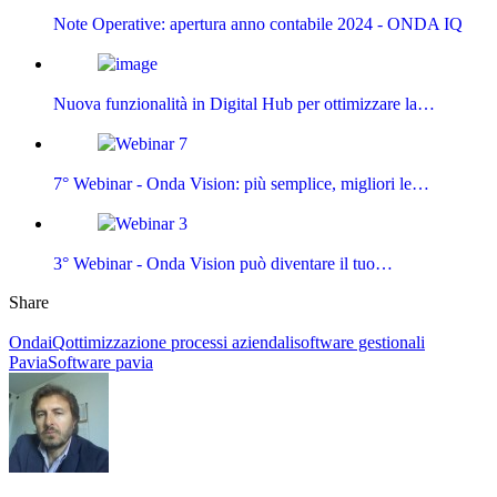
Note Operative: apertura anno contabile 2024 - ONDA IQ
Nuova funzionalità in Digital Hub per ottimizzare la…
7° Webinar - Onda Vision: più semplice, migliori le…
3° Webinar - Onda Vision può diventare il tuo…
Share
OndaiQ
ottimizzazione processi aziendali
software gestionali
Pavia
Software pavia