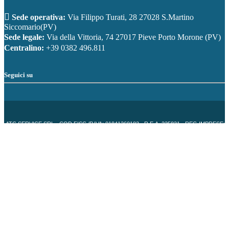
Sede operativa:
Via Filippo Turati, 28 27028 S.Martino
Siccomario(PV)
Sede legale:
Via della Vittoria, 74 27017 Pieve Porto Morone (PV)
Centralino:
+39 0382 496.811
Seguici su
ATC SERVICE SRL - COD.FISC./P.IVA: 01841260183 - R.E.A. 225831 - REG.IMPRESE:
PV 5138/2000
Azienda
|
Blog
|
Lavora Con Noi
|
Privacy | Cookie Policy
|