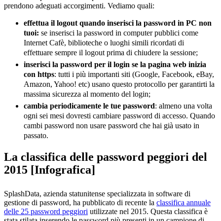
prendono adeguati accorgimenti. Vediamo quali:
effettua il logout quando inserisci la password in PC non
tuoi:
se inserisci la password in computer pubblici come
Internet Cafè, biblioteche o luoghi simili ricordati di
effettuare sempre il logout prima di chiudere la sessione;
inserisci la password per il login se la pagina web inizia
con https
: tutti i più importanti siti (Google, Facebook, eBay,
Amazon, Yahoo! etc) usano questo protocollo per garantirti la
massima sicurezza al momento del login;
cambia periodicamente le tue password
: almeno una volta
ogni sei mesi dovresti cambiare password di accesso. Quando
cambi password non usare password che hai già usato in
passato.
La classifica delle password peggiori del
2015 [Infografica]
SplashData, azienda statunitense specializzata in software di
gestione di password, ha pubblicato di recente la
classifica annuale
delle 25 password peggiori
utilizzate nel 2015. Questa classifica è
stata stilata inserendo le password più presenti in un campione di