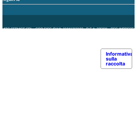
ATC SERVICE SRL - COD.FISC./P.IVA: 01841260183 - R.E.A. 225831 - REG.IMPRESE:
PV 5138/2000
Azienda
|
Blog
|
Lavora Con Noi
|
Privacy | Cookie Policy
|
Informativa
sulla
raccolta