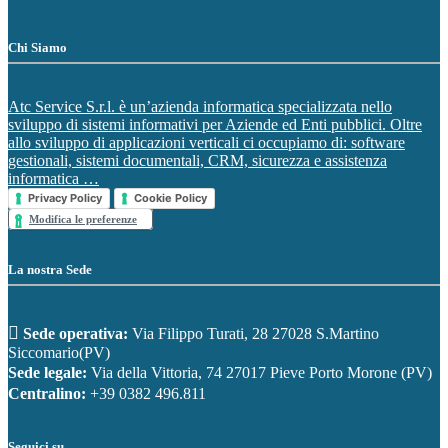
Chi Siamo
Atc Service S.r.l. è un’azienda informatica specializzata nello
sviluppo di sistemi informativi per Aziende ed Enti pubblici. Oltre
allo sviluppo di applicazioni verticali ci occupiamo di: software
gestionali, sistemi documentali, CRM, sicurezza e assistenza
informatica …
Privacy Policy
Cookie Policy
Modifica le preferenze
La nostra Sede
Sede operativa:
Via Filippo Turati, 28 27028 S.Martino
Siccomario(PV)
Sede legale:
Via della Vittoria, 74 27017 Pieve Porto Morone (PV)
Centralino:
+39 0382 496.811
Seguici su