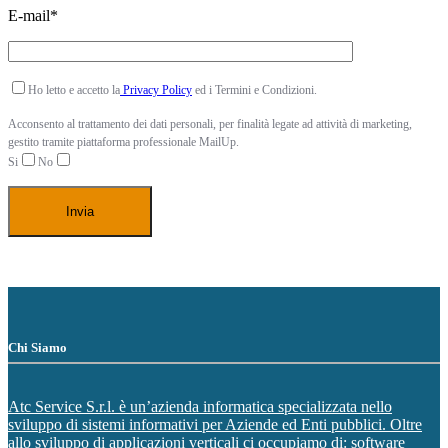
E-mail*
Ho letto e accetto la
Privacy Policy
ed i Termini e Condizioni.
Acconsento al trattamento dei dati personali, per finalità legate ad attività di marketing,
gestito tramite piattaforma professionale MailUp.
Si
No
Chi Siamo
Atc Service S.r.l. è un’azienda informatica specializzata nello
sviluppo di sistemi informativi per Aziende ed Enti pubblici. Oltre
allo sviluppo di applicazioni verticali ci occupiamo di: software