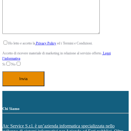
Ho letto e accetto la
Privacy Policy
ed i Termini e Condizioni.
Accetto di ricevere materiale di marketing in relazione al servizio offerto.
Leggi
l’informativa
Si
No
Chi Siamo
Atc Service S.r.l. è un’azienda informatica specializzata nello