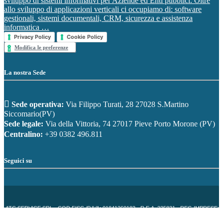
sviluppo di sistemi informativi per Aziende ed Enti pubblici. Oltre
allo sviluppo di applicazioni verticali ci occupiamo di: software
gestionali, sistemi documentali, CRM, sicurezza e assistenza
informatica …
Privacy Policy
Cookie Policy
Modifica le preferenze
La nostra Sede
Sede operativa:
Via Filippo Turati, 28 27028 S.Martino
Siccomario(PV)
Sede legale:
Via della Vittoria, 74 27017 Pieve Porto Morone (PV)
Centralino:
+39 0382 496.811
Seguici su
ATC SERVICE SRL - COD.FISC./P.IVA: 01841260183 - R.E.A. 225831 - REG.IMPRESE: