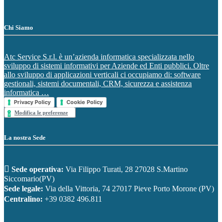
Chi Siamo
Atc Service S.r.l. è un’azienda informatica specializzata nello
sviluppo di sistemi informativi per Aziende ed Enti pubblici. Oltre
allo sviluppo di applicazioni verticali ci occupiamo di: software
gestionali, sistemi documentali, CRM, sicurezza e assistenza
informatica …
Privacy Policy
Cookie Policy
Modifica le preferenze
La nostra Sede
Sede operativa:
Via Filippo Turati, 28 27028 S.Martino
Siccomario(PV)
Sede legale:
Via della Vittoria, 74 27017 Pieve Porto Morone (PV)
Centralino:
+39 0382 496.811